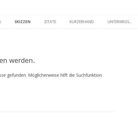
seilakt.de
Springe
zum
G
SKIZZEN
ZITATE
KURZERHAND
UNTERWEGS…
Inhalt
FARBIG
SCHWARZ-WEISS
den werden.
se gefunden. Möglicherweise hilft die Suchfunktion