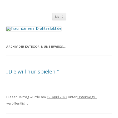
Traumtänzers-Drahtseilakt.de
Springe
Menü
zum
Inhalt
ARCHIV DER KATEGORIE:
UNTERWEGS…
„Die will nur spielen.“
Dieser Beitrag wurde am
19. April 2023
unter
Unterwegs...
veröffentlicht.