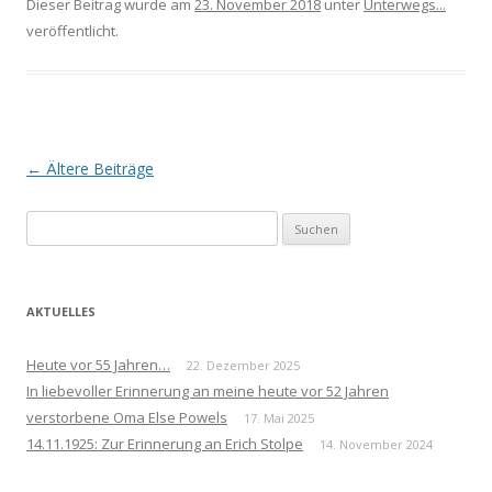
Dieser Beitrag wurde am
23. November 2018
unter
Unterwegs...
veröffentlicht.
Beitrags-
←
Ältere Beiträge
Navigation
Suchen
nach:
AKTUELLES
Heute vor 55 Jahren…
22. Dezember 2025
In liebevoller Erinnerung an meine heute vor 52 Jahren
verstorbene Oma Else Powels
17. Mai 2025
14.11.1925: Zur Erinnerung an Erich Stolpe
14. November 2024