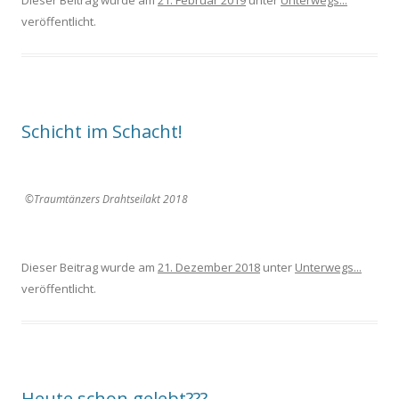
Dieser Beitrag wurde am
21. Februar 2019
unter
Unterwegs...
veröffentlicht.
Schicht im Schacht!
©Traumtänzers Drahtseilakt 2018
Dieser Beitrag wurde am
21. Dezember 2018
unter
Unterwegs...
veröffentlicht.
Heute schon gelebt???