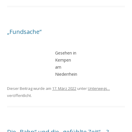
„Fundsache“
Gesehen in
Kempen
am
Niederrhein
Dieser Beitrag wurde am
17. März 2022
unter
Unterwegs...
veröffentlicht.
Die „Bahn“ und die „gefühlte Zeit“… ?