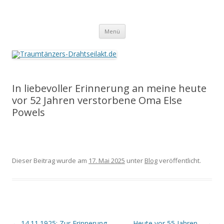
Traumtänzers-Drahtseilakt.de
Springe
Menü
zum
Inhalt
In liebevoller Erinnerung an meine heute
vor 52 Jahren verstorbene Oma Else
Powels
Dieser Beitrag wurde am
17. Mai 2025
unter
Blog
veröffentlicht.
Beitrags-
←
14.11.1925: Zur Erinnerung
Heute vor 55 Jahren…
→