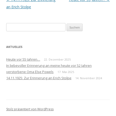
Navigation
an Erich Stolpe
Suchen
nach:
AKTUELLES
Heute vor 55 Jahren…
22. Dezember 2025
In liebevoller Erinnerung an meine heute vor 52 Jahren
verstorbene Oma Else Powels
17. Mai 2025
14.11.1925: Zur Erinnerung an Erich Stolpe
14. November 2024
Stolz präsentiert von WordPress