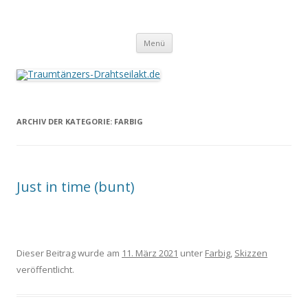
Traumtänzers-Drahtseilakt.de
Springe
Menü
zum
Inhalt
ARCHIV DER KATEGORIE:
FARBIG
Just in time (bunt)
Dieser Beitrag wurde am
11. März 2021
unter
Farbig
,
Skizzen
veröffentlicht.