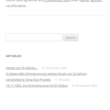
Dieser Beitrag wurde am
6. Dezember 2020
unter
Farbig
,
Skizzen
veröffentlicht.
Suchen
nach:
AKTUELLES
Heute vor 55 Jahren…
22. Dezember 2025
In liebevoller Erinnerung an meine heute vor 52 Jahren
verstorbene Oma Else Powels
17. Mai 2025
14.11.1925: Zur Erinnerung an Erich Stolpe
14. November 2024