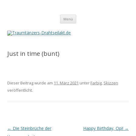
Traumtänzers-Drahtseilakt.de
Springe
Menü
zum
Inhalt
Just in time (bunt)
Dieser Beitrag wurde am
11. März 2021
unter
Farbig
,
Skizzen
veröffentlicht.
Beitrags-
←
Die Steinbrüche der
Happy Birthday, Opi!
→