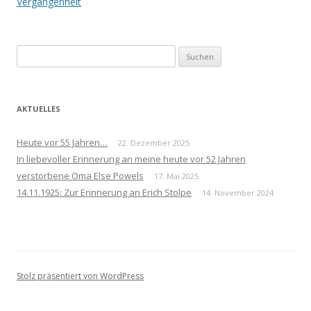
Navigation
Vergangenheit
Suchen
nach:
AKTUELLES
Heute vor 55 Jahren…
22. Dezember 2025
In liebevoller Erinnerung an meine heute vor 52 Jahren
verstorbene Oma Else Powels
17. Mai 2025
14.11.1925: Zur Erinnerung an Erich Stolpe
14. November 2024
Stolz präsentiert von WordPress