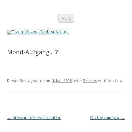
Traumtänzers-Drahtseilakt.de
Springe
Menü
zum
Inhalt
Mond-Aufgang… ?
Dieser Beitrag wurde am
1. Juni 2018
unter
Skizzen
veröffentlicht.
Beitrags-
←
Kreislauf der Sozialisation
On the rainbow
→
Navigation