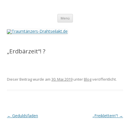
Traumtänzers-Drahtseilakt.de
Springe
Menü
zum
Inhalt
„Erdbärzeit“! ?
Dieser Beitrag wurde am
30. Mai 2019
unter
Blog
veröffentlicht.
Beitrags-
←
Geduldsfaden
„Freiklettern“!
→
Navigation