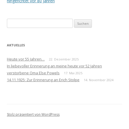
Navigation
hingerichtet vor 80 Jahren
Suchen
nach:
AKTUELLES
Heute vor 55 Jahren…
22. Dezember 2025
In liebevoller Erinnerung an meine heute vor 52 Jahren
verstorbene Oma Else Powels
17. Mai 2025
14.11.1925: Zur Erinnerung an Erich Stolpe
14. November 2024
Stolz präsentiert von WordPress