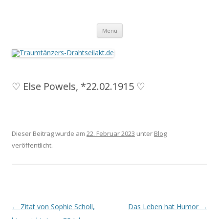
Traumtänzers-Drahtseilakt.de
Springe
Menü
zum
Inhalt
♡ Else Powels, *22.02.1915 ♡
Dieser Beitrag wurde am
22. Februar 2023
unter
Blog
veröffentlicht.
Beitrags-
←
Zitat von Sophie Scholl,
Das Leben hat Humor
→