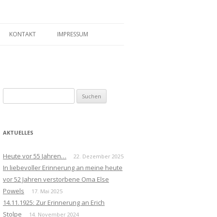
KONTAKT
IMPRESSUM
Suchen
nach:
AKTUELLES
Heute vor 55 Jahren…
22. Dezember 2025
In liebevoller Erinnerung an meine heute
vor 52 Jahren verstorbene Oma Else
Powels
17. Mai 2025
14.11.1925: Zur Erinnerung an Erich
Stolpe
14. November 2024