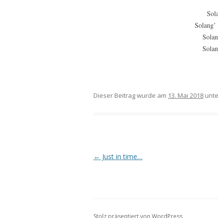
Sola
Solang’
Solan
Solan
Dieser Beitrag wurde am
13. Mai 2018
unt
Beitrags-
←
Just in time…
Navigation
Stolz präsentiert von WordPress