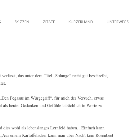
seilakt.de
Springe
zum
G
SKIZZEN
ZITATE
KURZERHAND
UNTERWEGS…
Inhalt
FARBIG
SCHWARZ-WEISS
 verfasst, das unter dem Titel „Solange“ recht gut beschreibt,
tet.
Den Pegasus im Würgegriff“, für mich der Versuch, etwas
l als heute: Gedanken und Gefühle tatsächlich in Worte zu
rd dies wohl als lebenslanges Lernfeld haben. „Einfach kann
:
„Aus einem Kartoffelacker kann man über Nacht kein Rosenbeet