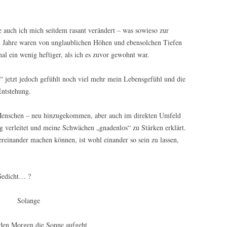
e auch ich mich seitdem rasant verändert – was sowieso zur
en Jahre waren von unglaublichen Höhen und ebensolchen Tiefen
 ein wenig heftiger, als ich es zuvor gewohnt war.
xt“ jetzt jedoch gefühlt noch viel mehr mein Lebensgefühl und die
Entstehung.
 Menschen – neu hinzugekommen, aber auch im direkten Umfeld
g verleitet und meine Schwächen „gnadenlos“ zu Stärken erklärt.
reinander machen können, ist wohl einander so sein zu lassen,
 Gedicht… ?
Solange
eden Morgen die Sonne aufgeht