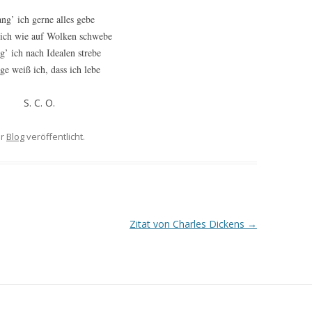
ng’ ich gerne alles gebe
 ich wie auf Wolken schwebe
g’ ich nach Idealen strebe
ge weiß ich, dass ich lebe
S. C. O.
er
Blog
veröffentlicht.
Zitat von Charles Dickens
→