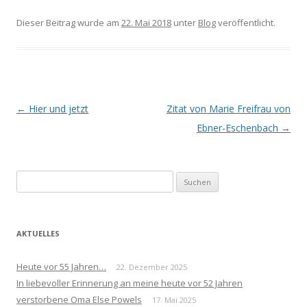
Dieser Beitrag wurde am
22. Mai 2018
unter
Blog
veröffentlicht.
Beitrags-
←
Hier und jetzt
Zitat von Marie Freifrau von
Navigation
Ebner-Eschenbach
→
Suchen
nach:
AKTUELLES
Heute vor 55 Jahren…
22. Dezember 2025
In liebevoller Erinnerung an meine heute vor 52 Jahren
verstorbene Oma Else Powels
17. Mai 2025