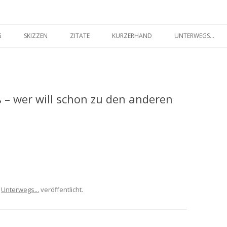
seilakt.de
Springe
zum
G
SKIZZEN
ZITATE
KURZERHAND
UNTERWEGS…
Inhalt
FARBIG
SCHWARZ-WEISS
– wer will schon zu den anderen
r
Unterwegs...
veröffentlicht.