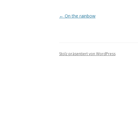
Beitrags-
←
On the rainbow
Navigation
Stolz präsentiert von WordPress