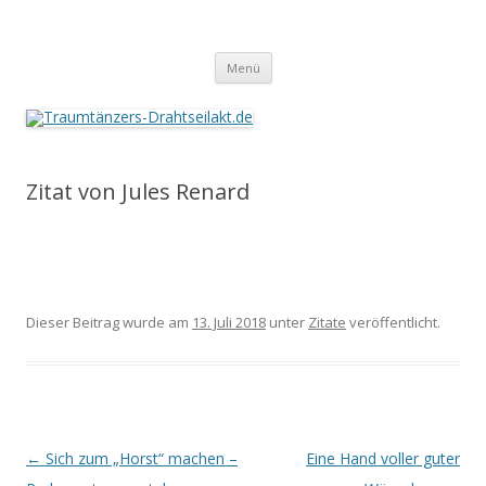
Traumtänzers-Drahtseilakt.de
Springe
Menü
zum
Inhalt
Zitat von Jules Renard
Dieser Beitrag wurde am
13. Juli 2018
unter
Zitate
veröffentlicht.
Beitrags-
←
Sich zum „Horst“ machen –
Eine Hand voller guter