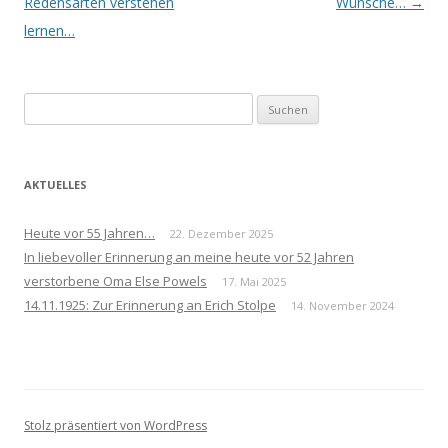
Navigation
Redensarten verstehen
Wünsche…
→
lernen…
Suchen
nach:
AKTUELLES
Heute vor 55 Jahren…
22. Dezember 2025
In liebevoller Erinnerung an meine heute vor 52 Jahren
verstorbene Oma Else Powels
17. Mai 2025
14.11.1925: Zur Erinnerung an Erich Stolpe
14. November 2024
Stolz präsentiert von WordPress