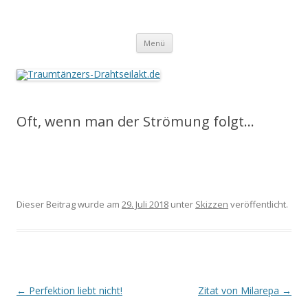
Traumtänzers-Drahtseilakt.de
Springe
Menü
zum
Inhalt
Oft, wenn man der Strömung folgt…
Dieser Beitrag wurde am
29. Juli 2018
unter
Skizzen
veröffentlicht.
Beitrags-
←
Perfektion liebt nicht!
Zitat von Milarepa
→