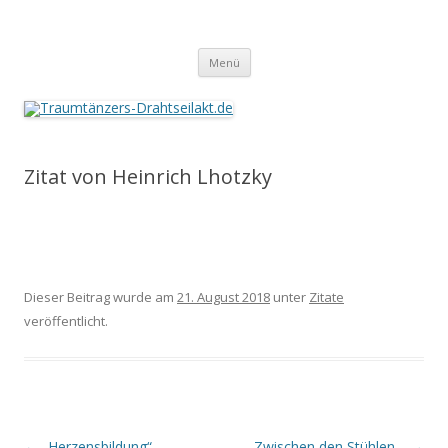
Traumtänzers-Drahtseilakt.de
Springe
Menü
zum
Inhalt
Zitat von Heinrich Lhotzky
Dieser Beitrag wurde am
21. August 2018
unter
Zitate
veröffentlicht.
Beitrags-
←
„Herzensbildung“
Zwischen den Stühlen…
→