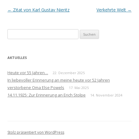
Beitrags-
←
Zitat von Karl Gustav Nieritz
Verkehrte Welt
→
Navigation
Suchen
nach:
AKTUELLES
Heute vor 55 Jahren…
22. Dezember 2025
In liebevoller Erinnerung an meine heute vor 52 Jahren
verstorbene Oma Else Powels
17. Mai 2025
14.11.1925: Zur Erinnerung an Erich Stolpe
14. November 2024
Stolz präsentiert von WordPress