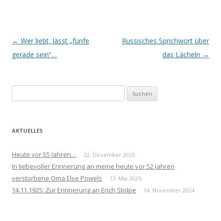
Beitrags-
←
Wer liebt, lässt „fünfe
Russisches Sprichwort über
Navigation
gerade sein“…
das Lächeln
→
Suchen
nach:
AKTUELLES
Heute vor 55 Jahren…
22. Dezember 2025
In liebevoller Erinnerung an meine heute vor 52 Jahren
verstorbene Oma Else Powels
17. Mai 2025
14.11.1925: Zur Erinnerung an Erich Stolpe
14. November 2024