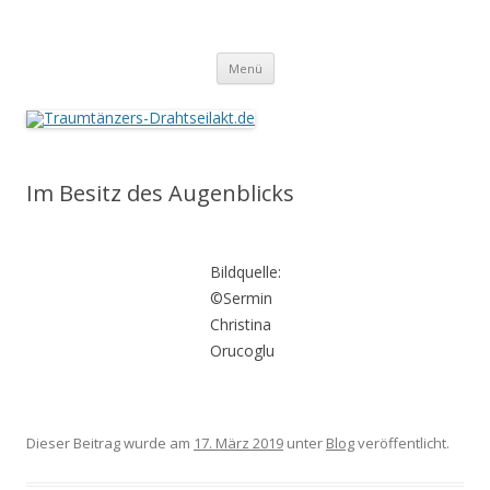
Traumtänzers-Drahtseilakt.de
Springe
Menü
zum
Inhalt
Im Besitz des Augenblicks
Bildquelle:
©Sermin
Christina
Orucoglu
Dieser Beitrag wurde am
17. März 2019
unter
Blog
veröffentlicht.