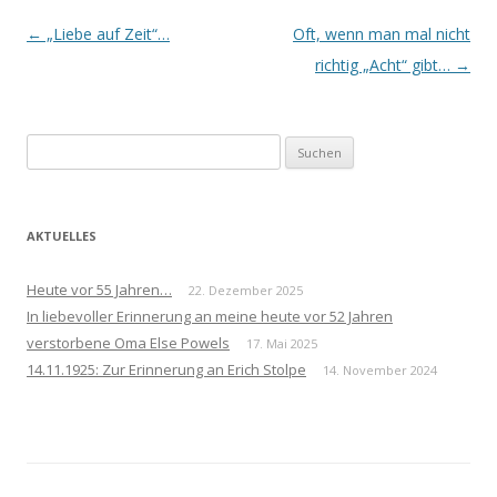
Beitrags-
←
„Liebe auf Zeit“…
Oft, wenn man mal nicht
Navigation
richtig „Acht“ gibt…
→
Suchen
nach:
AKTUELLES
Heute vor 55 Jahren…
22. Dezember 2025
In liebevoller Erinnerung an meine heute vor 52 Jahren
verstorbene Oma Else Powels
17. Mai 2025
14.11.1925: Zur Erinnerung an Erich Stolpe
14. November 2024