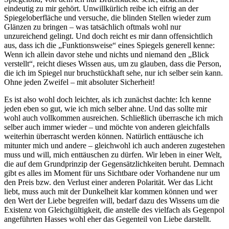
eindeutig zu mir gehört. Unwillkürlich reibe ich eifrig an der
Spiegeloberfläche und versuche, die blinden Stellen wieder zum
Glänzen zu bringen – was tatsächlich oftmals wohl nur
unzureichend gelingt. Und doch reicht es mir dann offensichtlich
aus, dass ich die „Funktionsweise“ eines Spiegels generell kenne:
Wenn ich allein davor stehe und nichts und niemand den „Blick
verstellt“, reicht dieses Wissen aus, um zu glauben, dass die Person,
die ich im Spiegel nur bruchstückhaft sehe, nur ich selber sein kann.
Ohne jeden Zweifel – mit absoluter Sicherheit!
Es ist also wohl doch leichter, als ich zunächst dachte: Ich kenne
jeden eben so gut, wie ich mich selber ahne. Und das sollte mir
wohl auch vollkommen ausreichen. Schließlich überrasche ich mich
selber auch immer wieder – und möchte von anderen gleichfalls
weiterhin überrascht werden können. Natürlich enttäusche ich
mitunter mich und andere – gleichwohl ich auch anderen zugestehen
muss und will, mich enttäuschen zu dürfen. Wir leben in einer Welt,
die auf dem Grundprinzip der Gegensätzlichkeiten beruht. Demnach
gibt es alles im Moment für uns Sichtbare oder Vorhandene nur um
den Preis bzw. den Verlust einer anderen Polarität. Wer das Licht
liebt, muss auch mit der Dunkelheit klar kommen können und wer
den Wert der Liebe begreifen will, bedarf dazu des Wissens um die
Existenz von Gleichgültigkeit, die anstelle des vielfach als Gegenpol
angeführten Hasses wohl eher das Gegenteil von Liebe darstellt.