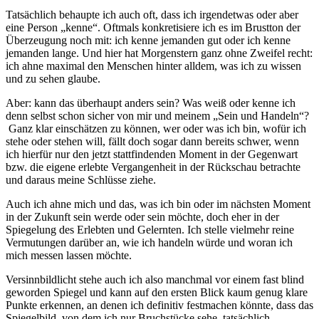
Tatsächlich behaupte ich auch oft, dass ich irgendetwas oder aber
eine Person „kenne“. Oftmals konkretisiere ich es im Brustton der
Überzeugung noch mit: ich kenne jemanden gut oder ich kenne
jemanden lange. Und hier hat Morgenstern ganz ohne Zweifel recht:
ich ahne maximal den Menschen hinter alldem, was ich zu wissen
und zu sehen glaube.
Aber: kann das überhaupt anders sein? Was weiß oder kenne ich
denn selbst schon sicher von mir und meinem „Sein und Handeln“?
Ganz klar einschätzen zu können, wer oder was ich bin, wofür ich
stehe oder stehen will, fällt doch sogar dann bereits schwer, wenn
ich hierfür nur den jetzt stattfindenden Moment in der Gegenwart
bzw. die eigene erlebte Vergangenheit in der Rückschau betrachte
und daraus meine Schlüsse ziehe.
Auch ich ahne mich und das, was ich bin oder im nächsten Moment
in der Zukunft sein werde oder sein möchte, doch eher in der
Spiegelung des Erlebten und Gelernten. Ich stelle vielmehr reine
Vermutungen darüber an, wie ich handeln würde und woran ich
mich messen lassen möchte.
Versinnbildlicht stehe auch ich also manchmal vor einem fast blind
geworden Spiegel und kann auf den ersten Blick kaum genug klare
Punkte erkennen, an denen ich definitiv festmachen könnte, dass das
Spiegelbild, von dem ich nur Bruchstücke sehe, tatsächlich