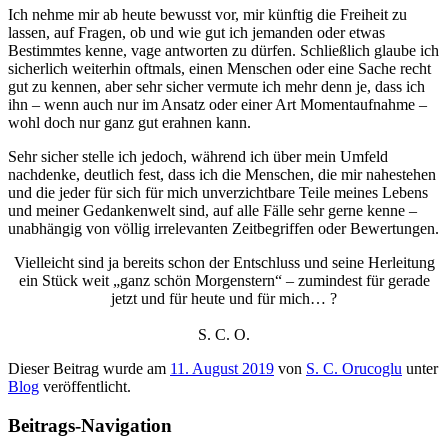
Ich nehme mir ab heute bewusst vor, mir künftig die Freiheit zu
lassen, auf Fragen, ob und wie gut ich jemanden oder etwas
Bestimmtes kenne, vage antworten zu dürfen. Schließlich glaube ich
sicherlich weiterhin oftmals, einen Menschen oder eine Sache recht
gut zu kennen, aber sehr sicher vermute ich mehr denn je, dass ich
ihn – wenn auch nur im Ansatz oder einer Art Momentaufnahme –
wohl doch nur ganz gut erahnen kann.
Sehr sicher stelle ich jedoch, während ich über mein Umfeld
nachdenke, deutlich fest, dass ich die Menschen, die mir nahestehen
und die jeder für sich für mich unverzichtbare Teile meines Lebens
und meiner Gedankenwelt sind, auf alle Fälle sehr gerne kenne –
unabhängig von völlig irrelevanten Zeitbegriffen oder Bewertungen.
Vielleicht sind ja bereits schon der Entschluss und seine Herleitung
ein Stück weit „ganz schön Morgenstern“ – zumindest für gerade
jetzt und für heute und für mich… ?
S. C. O.
Dieser Beitrag wurde am
11. August 2019
von
S. C. Orucoglu
unter
Blog
veröffentlicht.
Beitrags-Navigation