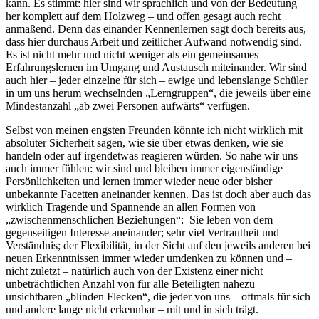
kann. Es stimmt: hier sind wir sprachlich und von der Bedeutung
her komplett auf dem Holzweg – und offen gesagt auch recht
anmaßend. Denn das einander Kennenlernen sagt doch bereits aus,
dass hier durchaus Arbeit und zeitlicher Aufwand notwendig sind.
Es ist nicht mehr und nicht weniger als ein gemeinsames
Erfahrungslernen im Umgang und Austausch miteinander. Wir sind
auch hier – jeder einzelne für sich – ewige und lebenslange Schüler
in um uns herum wechselnden „Lerngruppen“, die jeweils über eine
Mindestanzahl „ab zwei Personen aufwärts“ verfügen.
Selbst von meinen engsten Freunden könnte ich nicht wirklich mit
absoluter Sicherheit sagen, wie sie über etwas denken, wie sie
handeln oder auf irgendetwas reagieren würden. So nahe wir uns
auch immer fühlen: wir sind und bleiben immer eigenständige
Persönlichkeiten und lernen immer wieder neue oder bisher
unbekannte Facetten aneinander kennen. Das ist doch aber auch das
wirklich Tragende und Spannende an allen Formen von
„zwischenmenschlichen Beziehungen“: Sie leben von dem
gegenseitigen Interesse aneinander; sehr viel Vertrautheit und
Verständnis; der Flexibilität, in der Sicht auf den jeweils anderen bei
neuen Erkenntnissen immer wieder umdenken zu können und –
nicht zuletzt – natürlich auch von der Existenz einer nicht
unbeträchtlichen Anzahl von für alle Beteiligten nahezu
unsichtbaren „blinden Flecken“, die jeder von uns – oftmals für sich
und andere lange nicht erkennbar – mit und in sich trägt.