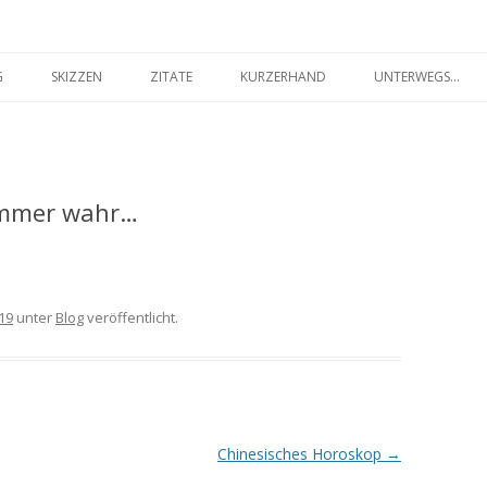
seilakt.de
Springe
zum
G
SKIZZEN
ZITATE
KURZERHAND
UNTERWEGS…
Inhalt
FARBIG
SCHWARZ-WEISS
 immer wahr…
19
unter
Blog
veröffentlicht.
Chinesisches Horoskop
→