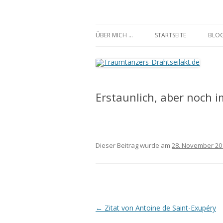
Traumtänzers-Draht
ÜBER MICH …
STARTSEITE
BLO
Erstaunlich, aber noch
Dieser Beitrag wurde am
28. November 20
Beitrags-
←
Zitat von Antoine de Saint-Exupéry
Navigation