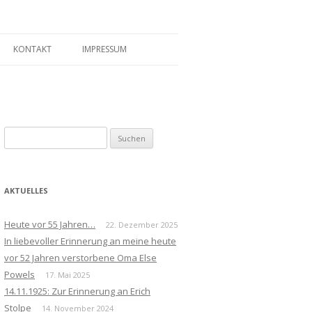
KONTAKT
IMPRESSUM
Suchen
nach:
AKTUELLES
Heute vor 55 Jahren…
22. Dezember 2025
In liebevoller Erinnerung an meine heute
vor 52 Jahren verstorbene Oma Else
Powels
17. Mai 2025
14.11.1925: Zur Erinnerung an Erich
Stolpe
14. November 2024