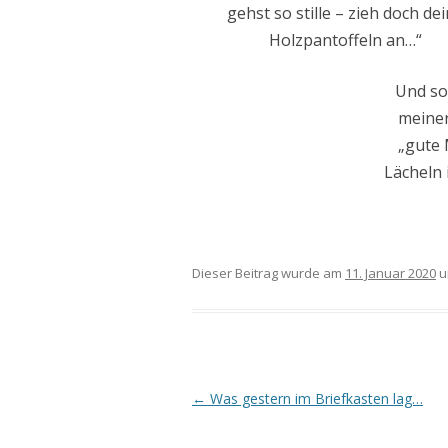
gehst so stille – zieh doch de
Holzpantoffeln an…“
Und so
meiner
„gute 
Lächeln 
Dieser Beitrag wurde am
11. Januar 2020
u
Beitrags-
←
Was gestern im Briefkasten lag…
Navigation