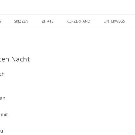
seilakt.de
Springe
zum
G
SKIZZEN
ZITATE
KURZERHAND
UNTERWEGS…
Inhalt
FARBIG
SCHWARZ-WEISS
ten Nacht
ch
den
mit
du