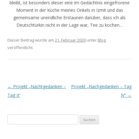
bleibt, ist besonders dieser eine im Gedächtnis eingefrorene
Moment in der Küche meines Onkels in Izmit und das
gemeinsame unendliche Erstaunen darüber, dass ich als
Deutschtürkin nicht in der Lage war, Tee zu kochen…
Dieser Beitrag wurde am
21. Februar 2020
unter
Blog
veröffentlicht.
Beitrags-
←
Projekt „Nachtgedanken –
Projekt „Nachgedanken – Tag
Navigation
Tag II“
IV“
→
Suchen
nach: