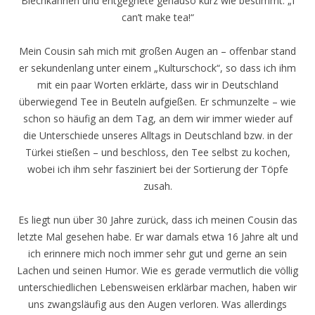
Blechkannen und entgegnete genauso kurz wie bestimmt: „I
can’t make tea!“
Mein Cousin sah mich mit großen Augen an – offenbar stand
er sekundenlang unter einem „Kulturschock“, so dass ich ihm
mit ein paar Worten erklärte, dass wir in Deutschland
überwiegend Tee in Beuteln aufgießen. Er schmunzelte – wie
schon so häufig an dem Tag, an dem wir immer wieder auf
die Unterschiede unseres Alltags in Deutschland bzw. in der
Türkei stießen – und beschloss, den Tee selbst zu kochen,
wobei ich ihm sehr fasziniert bei der Sortierung der Töpfe
zusah.
Es liegt nun über 30 Jahre zurück, dass ich meinen Cousin das
letzte Mal gesehen habe. Er war damals etwa 16 Jahre alt und
ich erinnere mich noch immer sehr gut und gerne an sein
Lachen und seinen Humor. Wie es gerade vermutlich die völlig
unterschiedlichen Lebensweisen erklärbar machen, haben wir
uns zwangsläufig aus den Augen verloren. Was allerdings