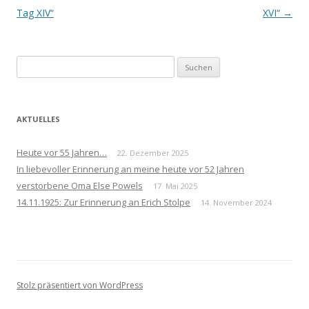
Navigation
Tag XIV“
XVI“
→
Suchen
nach:
AKTUELLES
Heute vor 55 Jahren…
22. Dezember 2025
In liebevoller Erinnerung an meine heute vor 52 Jahren
verstorbene Oma Else Powels
17. Mai 2025
14.11.1925: Zur Erinnerung an Erich Stolpe
14. November 2024
Stolz präsentiert von WordPress