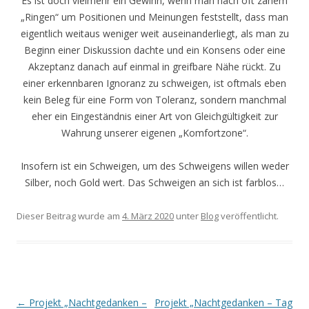
Es ist doch vielmehr ein Gewinn, wenn man nach oft zähem
„Ringen“ um Positionen und Meinungen feststellt, dass man
eigentlich weitaus weniger weit auseinanderliegt, als man zu
Beginn einer Diskussion dachte und ein Konsens oder eine
Akzeptanz danach auf einmal in greifbare Nähe rückt. Zu
einer erkennbaren Ignoranz zu schweigen, ist oftmals eben
kein Beleg für eine Form von Toleranz, sondern manchmal
eher ein Eingeständnis einer Art von Gleichgültigkeit zur
Wahrung unserer eigenen „Komfortzone“.
Insofern ist ein Schweigen, um des Schweigens willen weder
Silber, noch Gold wert. Das Schweigen an sich ist farblos…
Dieser Beitrag wurde am
4. März 2020
unter
Blog
veröffentlicht.
Beitrags-
←
Projekt „Nachtgedanken –
Projekt „Nachtgedanken – Tag