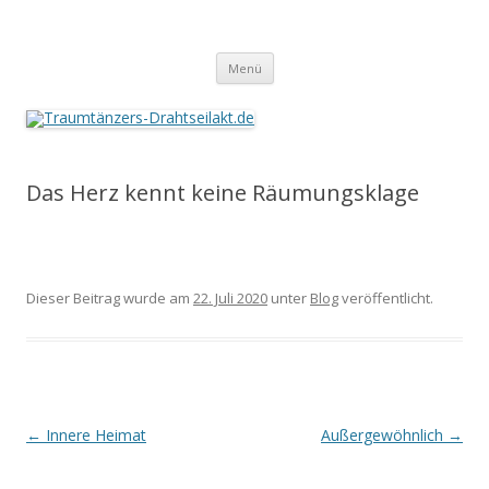
Traumtänzers-Drahtseilakt.de
Springe
Menü
zum
Inhalt
Das Herz kennt keine Räumungsklage
Dieser Beitrag wurde am
22. Juli 2020
unter
Blog
veröffentlicht.
Beitrags-
←
Innere Heimat
Außergewöhnlich
→
Navigation