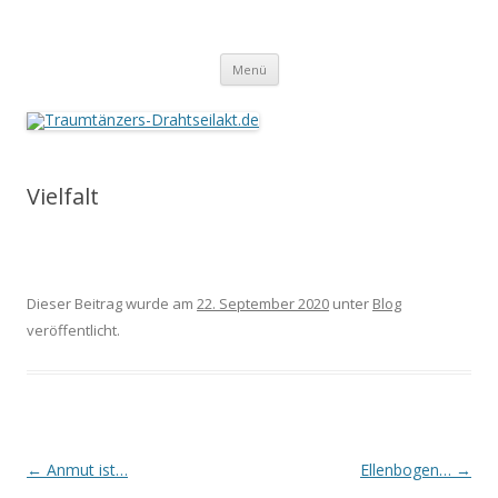
Traumtänzers-Drahtseilakt.de
Springe
Menü
zum
Inhalt
Vielfalt
Dieser Beitrag wurde am
22. September 2020
unter
Blog
veröffentlicht.
Beitrags-
←
Anmut ist…
Ellenbogen…
→