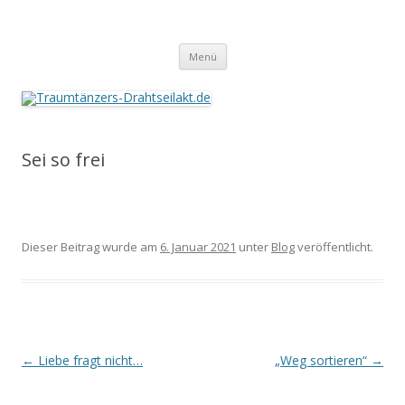
Traumtänzers-Drahtseilakt.de
Springe
Menü
zum
Inhalt
Sei so frei
Dieser Beitrag wurde am
6. Januar 2021
unter
Blog
veröffentlicht.
Beitrags-
←
Liebe fragt nicht…
„Weg sortieren“
→
Navigation