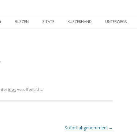
seilakt.de
Springe
zum
G
SKIZZEN
ZITATE
KURZERHAND
UNTERWEGS…
Inhalt
FARBIG
SCHWARZ-WEISS
.
nter
Blog
veröffentlicht.
Sofort abgenommen!
→