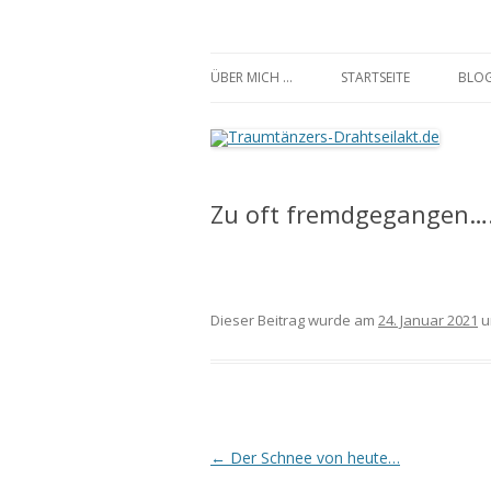
Traumtänzers-Draht
ÜBER MICH …
STARTSEITE
BLO
Zu oft fremdgegangen…
Dieser Beitrag wurde am
24. Januar 2021
u
Beitrags-
←
Der Schnee von heute…
Navigation