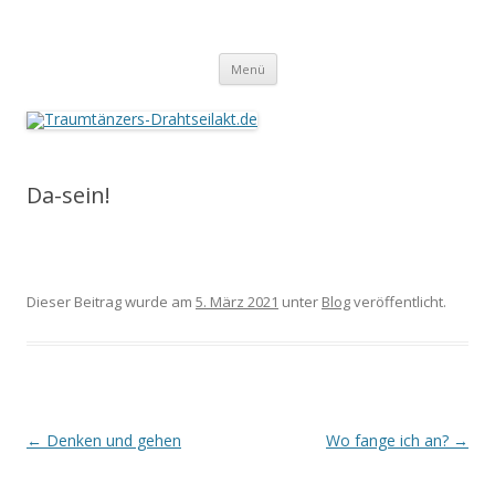
Traumtänzers-Drahtseilakt.de
Springe
Menü
zum
Inhalt
Da-sein!
Dieser Beitrag wurde am
5. März 2021
unter
Blog
veröffentlicht.
Beitrags-
←
Denken und gehen
Wo fange ich an?
→
Navigation