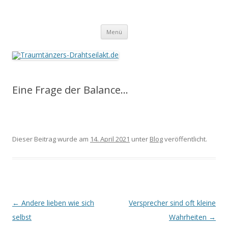
Traumtänzers-Drahtseilakt.de
Springe
Menü
zum
Inhalt
Eine Frage der Balance…
Dieser Beitrag wurde am
14. April 2021
unter
Blog
veröffentlicht.
Beitrags-
←
Andere lieben wie sich
Versprecher sind oft kleine
Navigation
selbst
Wahrheiten
→