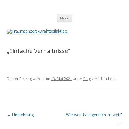
Traumtänzers-Drahtseilakt.de
Springe
Menü
zum
Inhalt
„Einfache Verhältnisse“
Dieser Beitrag wurde am
13. Mai 2021
unter
Blog
veröffentlicht.
Beitrags-
←
Umkehrung
Wie weit ist eigentlich zu weit?
Navigation
→