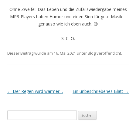
Ohne Zweifel: Das Leben und die Zufallswiedergabe meines
MP3-Players haben Humor und einen Sinn für gute Musik –
genauso wie ich eben auch. 😉
S. C. O.
Dieser Beitrag wurde am
16. Mai 2021
unter
Blog
veröffentlicht.
Beitrags-
←
Der Regen wird wärmer…
Ein unbeschriebenes Blatt
→
Navigation
Suchen
nach: