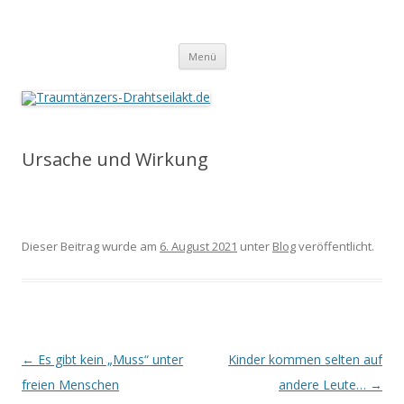
Traumtänzers-Drahtseilakt.de
Springe
Menü
zum
Inhalt
Ursache und Wirkung
Dieser Beitrag wurde am
6. August 2021
unter
Blog
veröffentlicht.
Beitrags-
←
Es gibt kein „Muss“ unter
Kinder kommen selten auf
Navigation
freien Menschen
andere Leute…
→