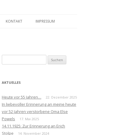
KONTAKT
IMPRESSUM
Suchen
nach:
AKTUELLES
Heute vor 55 Jahren…
22. Dezember 2025
In liebevoller Erinnerung an meine heute
vor 52 Jahren verstorbene Oma Else
Powels
17. Mai 2025
14.11.1925: Zur Erinnerung an Erich
Stolpe
14. November 2024