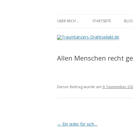
Traumtänzers-Draht
ÜBER MICH …
STARTSEITE
BLO
Allen Menschen recht g
Dieser Beitrag wurde am
9. September 20
Beitrags-
←
Ein jeder für sich…
Navigation