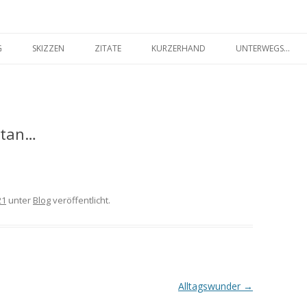
seilakt.de
Springe
zum
G
SKIZZEN
ZITATE
KURZERHAND
UNTERWEGS…
Inhalt
FARBIG
SCHWARZ-WEISS
etan…
21
unter
Blog
veröffentlicht.
Alltagswunder
→