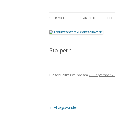
Traumtänzers-Draht
ÜBER MICH …
STARTSEITE
BLO
Stolpern…
Dieser Beitrag wurde am
20. September 2
Beitrags-
←
Alltagswunder
Navigation