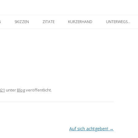
seilakt.de
Springe
zum
G
SKIZZEN
ZITATE
KURZERHAND
UNTERWEGS…
Inhalt
FARBIG
SCHWARZ-WEISS
021
unter
Blog
veröffentlicht.
Auf sich achtgeben!
→