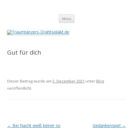
Traumtänzers-Drahtseilakt.de
Springe
Menü
zum
Inhalt
Gut für dich
Dieser Beitrag wurde am
5. Dezember 2021
unter
Blog
veröffentlicht.
Beitrags-
←
Bei Nacht weiß keiner so
Gedankenspiel
→