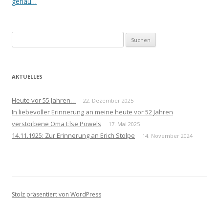
Navigation
genau…
Suchen
nach:
AKTUELLES
Heute vor 55 Jahren…
22. Dezember 2025
In liebevoller Erinnerung an meine heute vor 52 Jahren
verstorbene Oma Else Powels
17. Mai 2025
14.11.1925: Zur Erinnerung an Erich Stolpe
14. November 2024
Stolz präsentiert von WordPress