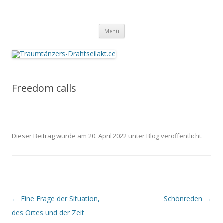
Traumtänzers-Drahtseilakt.de
Springe
Menü
zum
Inhalt
Freedom calls
Dieser Beitrag wurde am
20. April 2022
unter
Blog
veröffentlicht.
Beitrags-
←
Eine Frage der Situation,
Schönreden
→
Navigation
des Ortes und der Zeit