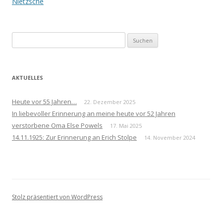
Navigation
Nietzsche
Suchen
nach:
AKTUELLES
Heute vor 55 Jahren…
22. Dezember 2025
In liebevoller Erinnerung an meine heute vor 52 Jahren
verstorbene Oma Else Powels
17. Mai 2025
14.11.1925: Zur Erinnerung an Erich Stolpe
14. November 2024
Stolz präsentiert von WordPress