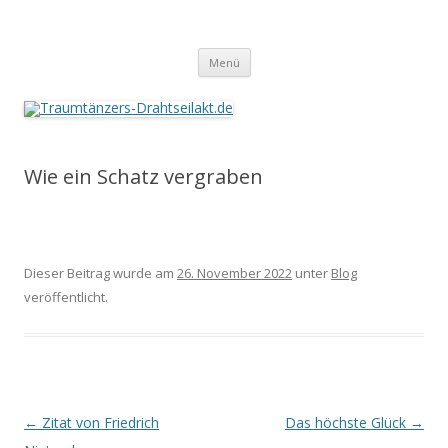
Traumtänzers-Drahtseilakt.de
Springe
Menü
zum
Inhalt
Wie ein Schatz vergraben
Dieser Beitrag wurde am
26. November 2022
unter
Blog
veröffentlicht.
Beitrags-
←
Zitat von Friedrich
Das höchste Glück
→