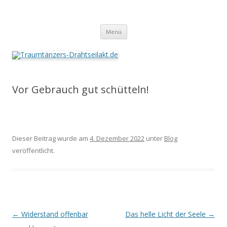
Traumtänzers-Drahtseilakt.de
Springe
Menü
zum
Inhalt
Vor Gebrauch gut schütteln!
Dieser Beitrag wurde am
4. Dezember 2022
unter
Blog
veröffentlicht.
Beitrags-
←
Widerstand offenbar
Das helle Licht der Seele
→