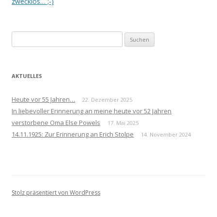
Navigation
zwecklos… ;-)
Suchen
nach:
AKTUELLES
Heute vor 55 Jahren…
22. Dezember 2025
In liebevoller Erinnerung an meine heute vor 52 Jahren
verstorbene Oma Else Powels
17. Mai 2025
14.11.1925: Zur Erinnerung an Erich Stolpe
14. November 2024
Stolz präsentiert von WordPress