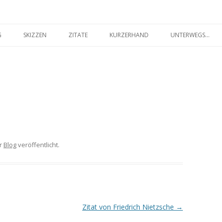
seilakt.de
Springe
zum
G
SKIZZEN
ZITATE
KURZERHAND
UNTERWEGS…
Inhalt
FARBIG
SCHWARZ-WEISS
r
Blog
veröffentlicht.
Zitat von Friedrich Nietzsche
→