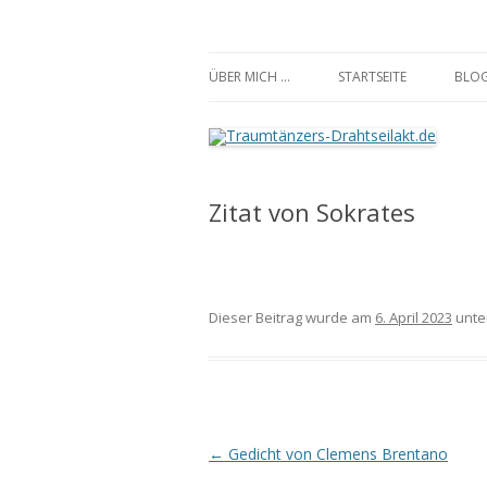
Traumtänzers-Draht
ÜBER MICH …
STARTSEITE
BLO
Zitat von Sokrates
Dieser Beitrag wurde am
6. April 2023
unte
Beitrags-
←
Gedicht von Clemens Brentano
Navigation