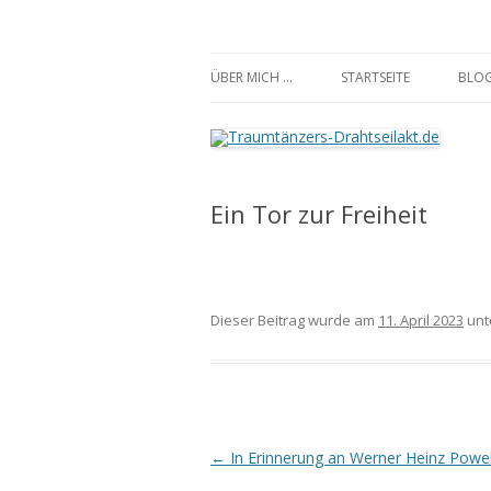
Traumtänzers-Draht
ÜBER MICH …
STARTSEITE
BLO
Ein Tor zur Freiheit
Dieser Beitrag wurde am
11. April 2023
unt
Beitrags-
←
In Erinnerung an Werner Heinz Powe
Navigation