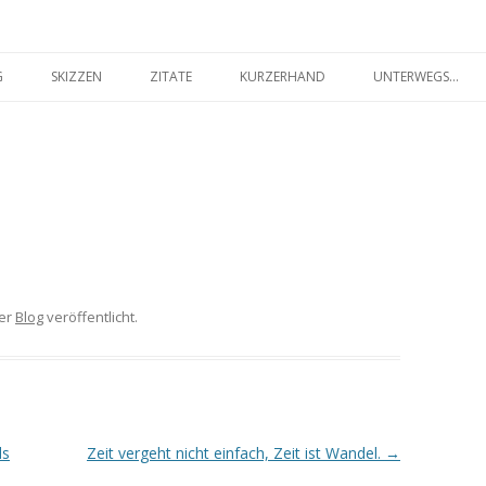
seilakt.de
Springe
zum
G
SKIZZEN
ZITATE
KURZERHAND
UNTERWEGS…
Inhalt
FARBIG
SCHWARZ-WEISS
er
Blog
veröffentlicht.
ls
Zeit vergeht nicht einfach, Zeit ist Wandel.
→