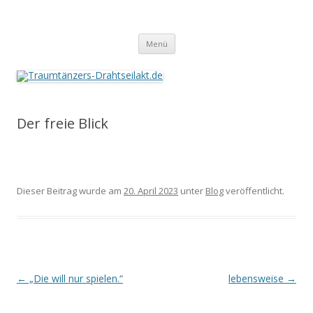
Traumtänzers-Drahtseilakt.de
Springe
Menü
zum
Inhalt
Der freie Blick
Dieser Beitrag wurde am
20. April 2023
unter
Blog
veröffentlicht.
Beitrags-
←
„Die will nur spielen.“
lebensweise
→
Navigation