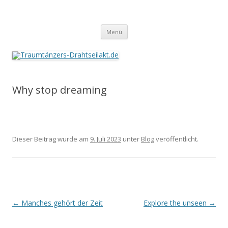
Traumtänzers-Drahtseilakt.de
Springe
Menü
zum
Inhalt
Why stop dreaming
Dieser Beitrag wurde am
9. Juli 2023
unter
Blog
veröffentlicht.
Beitrags-
←
Manches gehört der Zeit
Explore the unseen
→
Navigation