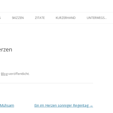
seilakt.de
Springe
zum
G
SKIZZEN
ZITATE
KURZERHAND
UNTERWEGS…
Inhalt
FARBIG
SCHWARZ-WEISS
erzen
r
Blog
veröffentlicht.
ch Mühsam
Ein im Herzen sonniger Regentag
→