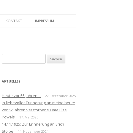
KONTAKT
IMPRESSUM
Suchen
nach:
AKTUELLES
Heute vor 55 Jahren…
22. Dezember 2025
In liebevoller Erinnerung an meine heute
vor 52 Jahren verstorbene Oma Else
Powels
17. Mai 2025
14.11.1925: Zur Erinnerung an Erich
Stolpe
14. November 2024