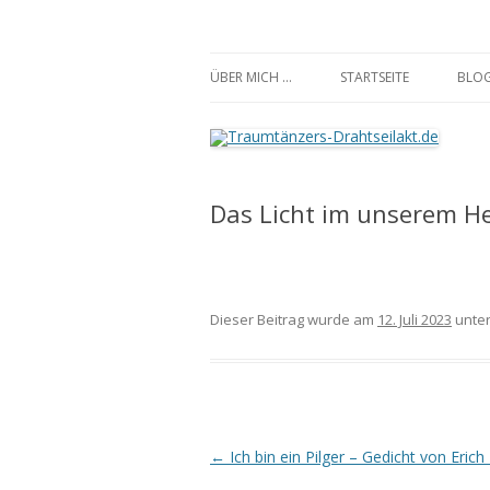
Traumtänzers-Draht
ÜBER MICH …
STARTSEITE
BLO
Das Licht im unserem H
Dieser Beitrag wurde am
12. Juli 2023
unte
Beitrags-
←
Ich bin ein Pilger – Gedicht von Eri
Navigation