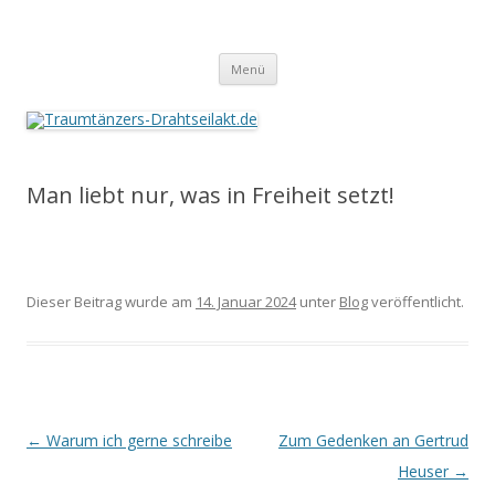
Traumtänzers-Drahtseilakt.de
Springe
Menü
zum
Inhalt
Man liebt nur, was in Freiheit setzt!
Dieser Beitrag wurde am
14. Januar 2024
unter
Blog
veröffentlicht.
Beitrags-
←
Warum ich gerne schreibe
Zum Gedenken an Gertrud
Navigation
Heuser
→