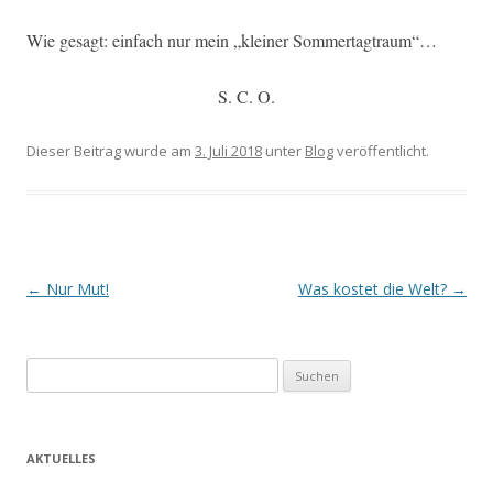
Wie gesagt: einfach nur mein „kleiner Sommertagtraum“…
S. C. O.
Dieser Beitrag wurde am
3. Juli 2018
unter
Blog
veröffentlicht.
Beitrags-
←
Nur Mut!
Was kostet die Welt?
→
Navigation
Suchen
nach:
AKTUELLES