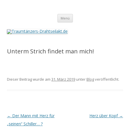
Traumtänzers-Drahtseilakt.de
Springe
Menü
zum
Inhalt
Unterm Strich findet man mich!
Dieser Beitrag wurde am
31. März 2019
unter
Blog
veröffentlicht.
Beitrags-
←
Der Mann mit Herz für
Herz über Kopf
→
Navigation
„seinen“ Schiller… ?