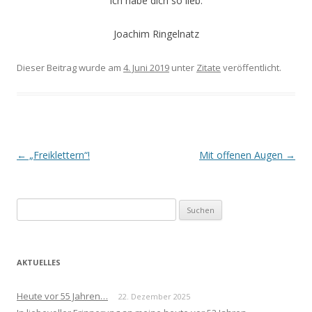
Ich habe dich so lieb.
Joachim Ringelnatz
Dieser Beitrag wurde am
4. Juni 2019
unter
Zitate
veröffentlicht.
Beitrags-
←
„Freiklettern“!
Mit offenen Augen
→
Navigation
Suchen
nach:
AKTUELLES
Heute vor 55 Jahren…
22. Dezember 2025