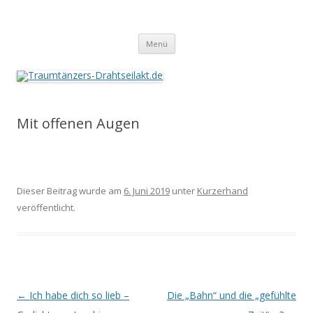
Traumtänzers-Drahtseilakt.de
Springe
Menü
zum
Inhalt
Mit offenen Augen
Dieser Beitrag wurde am
6. Juni 2019
unter
Kurzerhand
veröffentlicht.
Beitrags-
←
Ich habe dich so lieb –
Die „Bahn“ und die „gefühlte