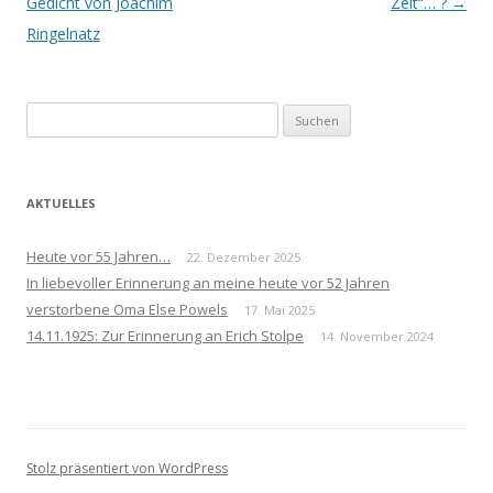
Navigation
Gedicht von Joachim
Zeit“… ?
→
Ringelnatz
Suchen
nach:
AKTUELLES
Heute vor 55 Jahren…
22. Dezember 2025
In liebevoller Erinnerung an meine heute vor 52 Jahren
verstorbene Oma Else Powels
17. Mai 2025
14.11.1925: Zur Erinnerung an Erich Stolpe
14. November 2024
Stolz präsentiert von WordPress