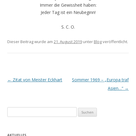
Immer die Gewissheit haben:
Jeder Tag ist ein Neubeginn!
S. C. O.
Dieser Beitrag wurde am
21. August 2019
unter
Blog
veröffentlicht.
Beitrags-
←
Zitat von Meister Eckhart
Sommer 1969 – „Europa traf
Navigation
Asien…“
→
Suchen
nach:
AKTUELLES