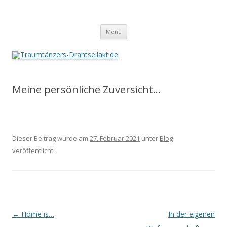
Traumtänzers-Drahtseilakt.de
Springe
Menü
zum
Inhalt
Meine persönliche Zuversicht…
Dieser Beitrag wurde am
27. Februar 2021
unter
Blog
veröffentlicht.
Beitrags-
←
Home is…
In der eigenen