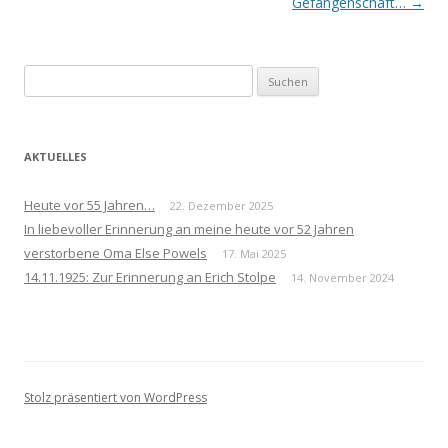
Navigation
Gefangenschaft…
→
Suchen
nach:
AKTUELLES
Heute vor 55 Jahren…
22. Dezember 2025
In liebevoller Erinnerung an meine heute vor 52 Jahren
verstorbene Oma Else Powels
17. Mai 2025
14.11.1925: Zur Erinnerung an Erich Stolpe
14. November 2024
Stolz präsentiert von WordPress