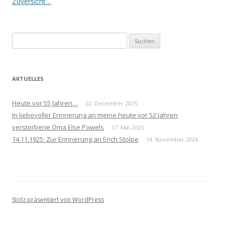
Navigation
Zuversicht…
Suchen
nach:
AKTUELLES
Heute vor 55 Jahren…
22. Dezember 2025
In liebevoller Erinnerung an meine heute vor 52 Jahren
verstorbene Oma Else Powels
17. Mai 2025
14.11.1925: Zur Erinnerung an Erich Stolpe
14. November 2024
Stolz präsentiert von WordPress