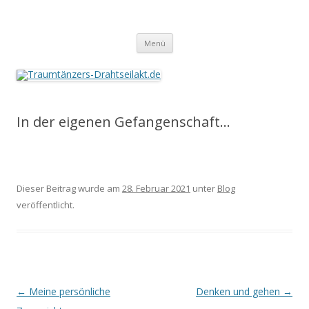
Traumtänzers-Drahtseilakt.de
Springe
Menü
zum
Inhalt
In der eigenen Gefangenschaft…
Dieser Beitrag wurde am
28. Februar 2021
unter
Blog
veröffentlicht.
Beitrags-
←
Meine persönliche
Denken und gehen
→